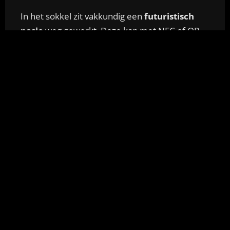
In het sokkel zit vakkundig een
futuristisch
pasje
weg gewerkt. Deze kan met NFC of QR
makkelijk gescand worden om de making of
video te bekijken.
LEES OVER DE MAKING OF VIDEO