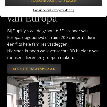
VOORKEUREN OPSLAAN
Grootste 3D scanner
Cookiebeleid
Privacyverklaring
van Europa
Bij Duplify staat de grootste 3D scanner van
Europa, opgebouwd uit ruim 200 camera’s die in
één flits hele families vastleggen.
Hiermee kunnen we levensechte 3D beelden van
mensen, dieren en groepen maken.
MAAK EEN AFSPRAAK