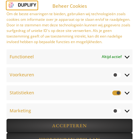
Beheer Cookies
Materiaal
Om de beste ervaringen te bieden, gebruiken wij technologieën zoals
sculptuur
cookies om informatie over je apparaat op te slaan en/of te raadplegen.
Door in te stemmen met deze technologieën kunnen wij gegevens zoals
Acrylhars
surfgedrag of unieke ID's op deze site verwerken. Als je geen
toestemming geeft of uw toestemming intrekt, kan dit een nadelige
gekleurd
invloed hebben op bepaalde functies en mogelijkheden.
met UV
geharde
Functioneel
Altijd actief
inkt
Voorkeuren
Garantie
Statistieken
MEER
Marketing
INFORMATIE
ACCEPTEREN