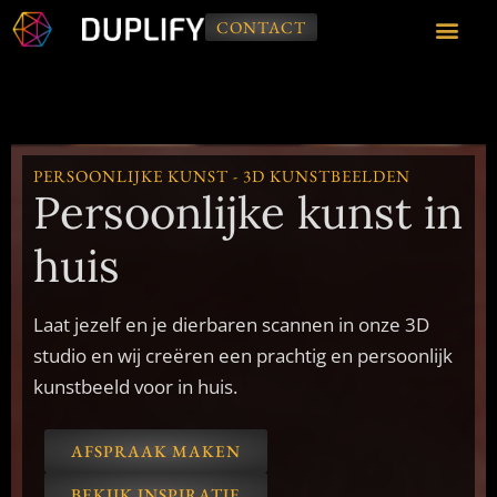
CONTACT
PERSOONLIJKE KUNST - 3D KUNSTBEELDEN
Persoonlijke kunst in
huis
Laat jezelf en je dierbaren scannen in onze 3D
studio en wij creëren een prachtig en persoonlijk
kunstbeeld voor in huis.
AFSPRAAK MAKEN
BEKIJK INSPIRATIE