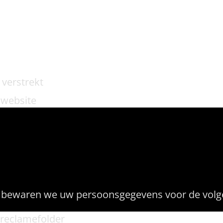
 verstrekt
 website
werken wij persoo
m bewaren we uw persoonsgegevens voor de volg
 reclamefolder