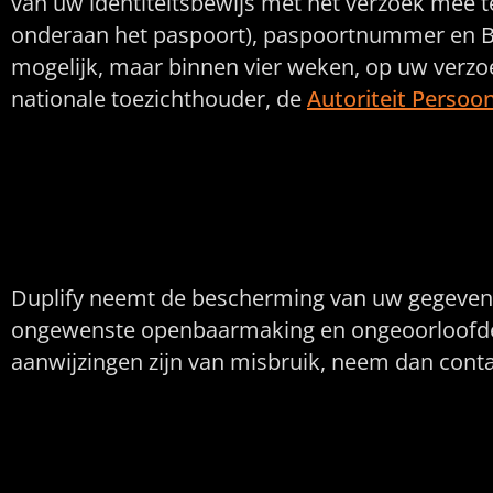
van uw identiteitsbewijs met het verzoek mee 
onderaan het paspoort), paspoortnummer en Bu
mogelijk, maar binnen vier weken, op uw verzoek
nationale toezichthouder, de
Autoriteit Perso
Hoe wij persoonsg
Duplify neemt de bescherming van uw gegevens
ongewenste openbaarmaking en ongeoorloofde wij
aanwijzingen zijn van misbruik, neem dan conta
Automatische besl