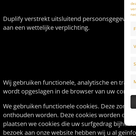
dez
ver
nad
Duplify verstrekt uitsluitend persoonsgegevens
aan een wettelijke verplichting.
F
V
Cookies, of vergeli
S
Wij gebruiken functionele, analytische en track
M
wordt opgeslagen in de browser van uw comput
We gebruiken functionele cookies. Deze zorgen
onthouden worden. Deze cookies worden ook ge
plaatsen we cookies die uw surfgedrag bijhoud
bezoek aan onze website hebben wij u al geïnf