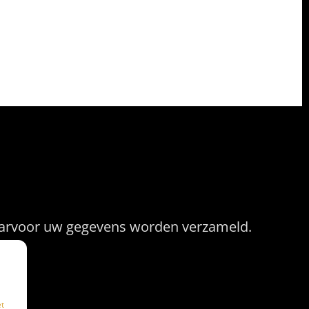
evens
waarvoor uw gegevens worden verzameld.
den
et