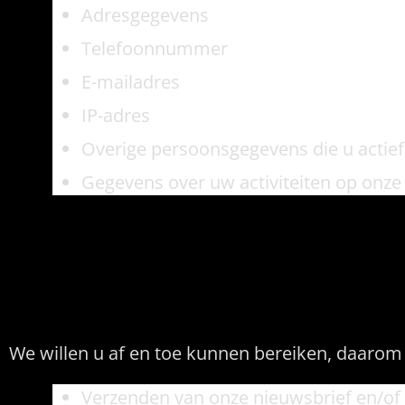
Adresgegevens
Telefoonnummer
E-mailadres
IP-adres
Overige persoonsgegevens die u actief
Gegevens over uw activiteiten op onze
Hoe en waarom ver
We willen u af en toe kunnen bereiken, daaro
Verzenden van onze nieuwsbrief en/of