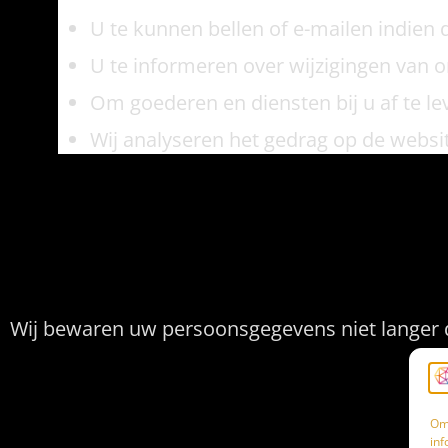
U te kunnen bellen of e-mailen indien d
U te informeren over wijzigingen van 
Om goederen en diensten bij u af te le
Wij analyseren het gedrag op de websi
Hoe lang bewaren
Wij bewaren uw persoonsgegevens niet langer d
Delen van persoon
Om 
inf