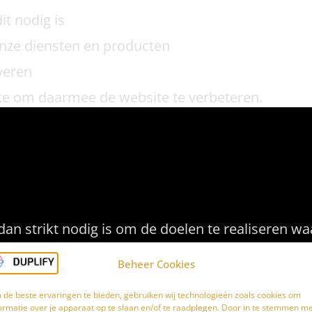
it nodig is
onze diensten en producten
veren
te om daarmee de website te verbeteren.
 we uw persoonsgeg
an strikt nodig is om de doelen te realiseren 
Beheer Cookies
sgegevens met der
de beste ervaringen te bieden, gebruiken wij technologieën zoals cookies om
ormatie over je apparaat op te slaan en/of te raadplegen. Door in te stemmen m