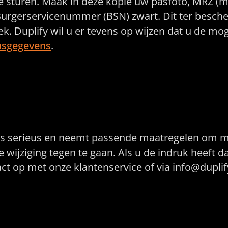
te sturen. Maak in deze kopie uw pasfoto, MRZ 
rgerservicenummer (BSN) zwart. Dit ter besche
. Duplify wil u er tevens op wijzen dat u de moge
onsgegevens
.
egevens beveiligen
 serieus en neemt passende maatregelen om mis
ziging tegen te gaan. Als u de indruk heeft dat
ct op met onze klantenservice of via info@duplif
uitvorming