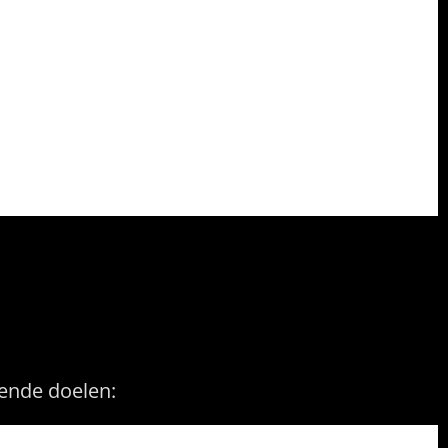
nsgegevens
ende doelen: