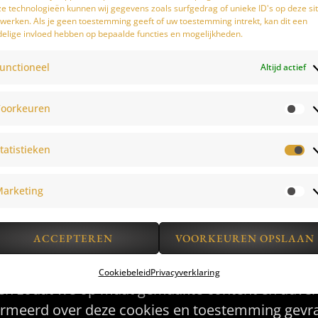
e technologieën kunnen wij gegevens zoals surfgedrag of unieke ID's op deze si
werken. Als je geen toestemming geeft of uw toestemming intrekt, kan dit een
elige invloed hebben op bepaalde functies en mogelijkheden.
 aan derden als dit nodig is voor de uitvoering
unctioneel
Altijd actief
oorkeuren
jkbare technieken, di
tatistieken
ing cookies. Een cookie is een klein tekstbestand
arketing
er, tablet of smartphone.
ACCEPTEREN
VOORKEUREN OPSLAAN
 ervoor dat de website naar behoren werkt en da
bruikt om de website goed te laten werken en 
Cookiebeleid
Privacyverklaring
en zodat we op maat gemaakte content en advert
ormeerd over deze cookies en toestemming gevraa