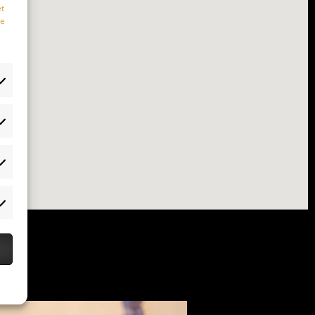
et
te