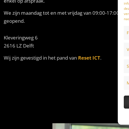
enkel op afspraak.
inf
dez
We zijn maandag tot en met vrijdag van
09:00-17:00
ver
nad
geopend.
F
Kleveringweg 6
2616 LZ Delft
V
Wij zijn gevestigd in het pand van
Reset ICT
.
S
M