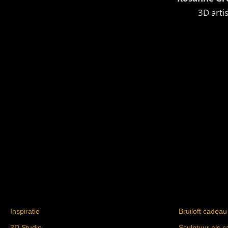
3D artis
Inspiratie
Bruiloft cadeau
3D Studio
Sculptuur als 