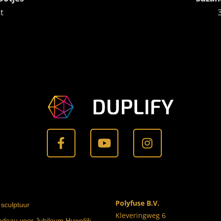
t
Polyfuse B.V.
 sculptuur
Kleveringweg 6
cadeau voor Jubileum Huwelijk