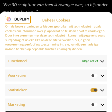
“Een 3D sculptuur van toen ik zwanger was, zo bijzonder
om terug te zien…”
Beheer Cookies
Dit zwangerschapssculptuur is geweldig om cadeau te
Om de beste ervaringen te bieden, gebruiken wij technologieën zoals
geven bij een
babyshower
of bijvoorbeeld als
cookies om informatie over je apparaat op te slaan en/of te raadplegen.
Door in te stemmen met deze technologieën kunnen wij gegevens zoals
baargoud
, een geschenk dat een vrouw verdient voor
surfgedrag of unieke ID's op deze site verwerken. Als je geen
het bevallen van haar kindje.
toestemming geeft of uw toestemming intrekt, kan dit een nadelige
invloed hebben op bepaalde functies en mogelijkheden.
AFSPRAAK MAKEN
Functioneel
Altijd actief
Voorkeuren
Statistieken
Hoe geef ik een
Marketing