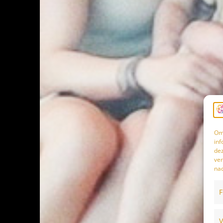
Om 
inf
dez
ver
nad
F
V