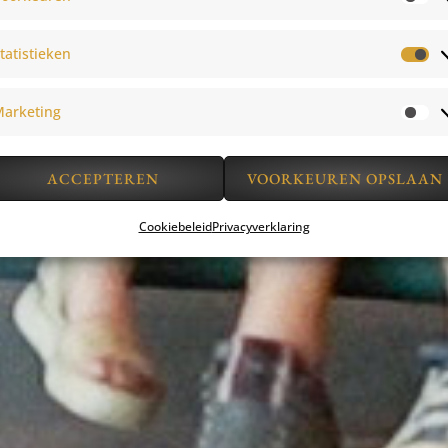
tatistieken
arketing
ACCEPTEREN
VOORKEUREN OPSLAAN
Cookiebeleid
Privacyverklaring