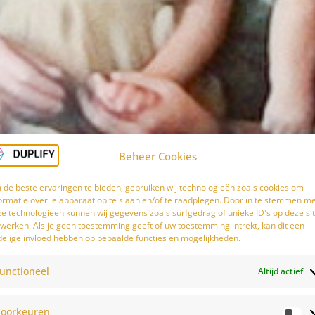
Beheer Cookies
de beste ervaringen te bieden, gebruiken wij technologieën zoals cookies om
ormatie over je apparaat op te slaan en/of te raadplegen. Door in te stemmen m
e technologieën kunnen wij gegevens zoals surfgedrag of unieke ID's op deze si
werken. Als je geen toestemming geeft of uw toestemming intrekt, kan dit een
elige invloed hebben op bepaalde functies en mogelijkheden.
unctioneel
Altijd actief
oorkeuren