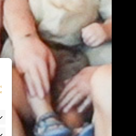
et
te