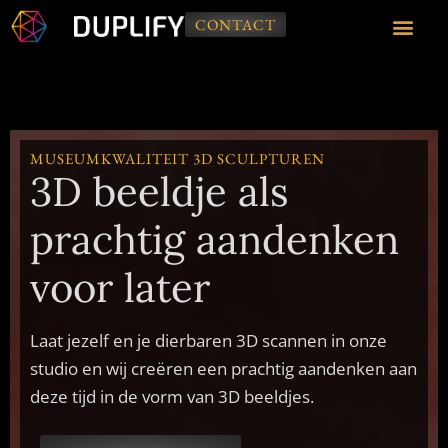
CONTACT
MUSEUMKWALITEIT 3D SCULPTUREN
3D beeldje als
prachtig aandenken
voor later
Laat jezelf en je dierbaren 3D scannen in onze
studio en wij creëren een prachtig aandenken aan
deze tijd in de vorm van 3D beeldjes.